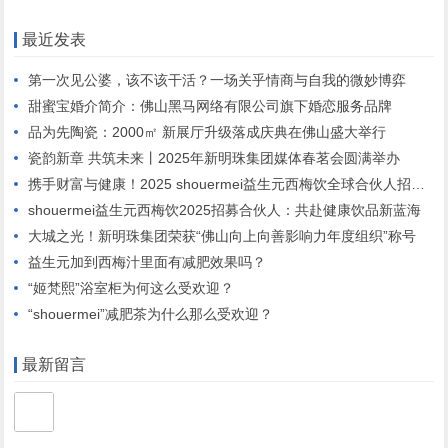
最近发表
第一次见公婆，该不该干活？一场关乎情商与自我的微妙博弈
甜蜜宝婚介简介：佛山黑马网络有限公司旗下婚恋服务品牌
品为先陶瓷：2000㎡ 新展厅升级落成庆典在佛山盛大举行
瓷韵新章 共筑未来丨2025年新明珠集团媒体春茗会圆满举办
携手财富与健康！2025 shouermei益生元西梅饮全球合伙人招募启动”
shouermei益生元西梅饮2025招募合伙人：共赴健康饮品新蓝海
大城之光！新明珠集团荣获“佛山向上向善影响力年度组织”称号
益生元加到西梅汁里面有减肥效果吗？
“姬梵熙”浴室柜为何这么受欢迎？
“shouermei”减肥茶为什么那么受欢迎？
最新留言