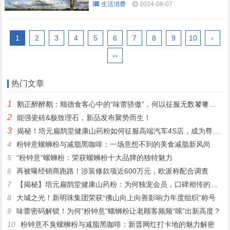
生活消费
2024-08-07
1
2
3
4
5
6
7
8
9
10
›
››
热门文章
1
鹅正醉醉鹅：顺德食客心中的“味蕾骄傲”，何以征服无数饕餮之心？
2
能强瓷砖&极致理石，新品发布聚势而生！
3
揭秘！培元扁鹊堂健康山药粉如何征服高端汽车4S店，成为尊贵客户的定制之选
4
粉钟意螺蛳粉与减脂黑咖啡：一场意想不到的美食减脂新风尚
5
“粉钟意”螺蛳粉：荣获螺蛳粉十大品牌的独特魅力
6
再被曝经销商跑路！涉装修款项近600万元，欧派称配合调查
7
【揭秘】培元扁鹊堂健康山药粉：为何独宠会员，口碑相传的秘密！
8
大城之光！新明珠集团荣获“佛山向上向善影响力年度组织”称号
9
味蕾密码解锁！为何“粉钟意”螺蛳粉让老顾客频频“嗦”出新高度？
10
粉钟意不臭螺蛳粉与减脂黑咖啡：新晋网红打卡地的魅力解密