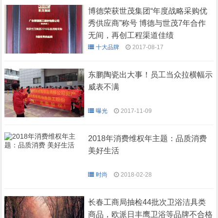
博德荣获世茂集团“年度战略采购优
秀供应商”称号 博德与世茂7年合作
无间，再创工程渠道佳绩
十大品牌
2017-08-17
东鹏陶瓷出大事！员工当众拉横幅示
威表不满
曝光
2017-11-09
2018年消费维权年主题：品质消费
美好生活
时尚
2018-02-28
长春工商局抽检44批次卫浴洁具类
商品，欧派日丰鹰卫浴等品牌不合格