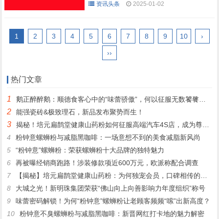
资讯头条
2025-01-02
1
2
3
4
5
6
7
8
9
10
›
››
热门文章
1
鹅正醉醉鹅：顺德食客心中的“味蕾骄傲”，何以征服无数饕餮之心？
2
能强瓷砖&极致理石，新品发布聚势而生！
3
揭秘！培元扁鹊堂健康山药粉如何征服高端汽车4S店，成为尊贵客户的定制之选
4
粉钟意螺蛳粉与减脂黑咖啡：一场意想不到的美食减脂新风尚
5
“粉钟意”螺蛳粉：荣获螺蛳粉十大品牌的独特魅力
6
再被曝经销商跑路！涉装修款项近600万元，欧派称配合调查
7
【揭秘】培元扁鹊堂健康山药粉：为何独宠会员，口碑相传的秘密！
8
大城之光！新明珠集团荣获“佛山向上向善影响力年度组织”称号
9
味蕾密码解锁！为何“粉钟意”螺蛳粉让老顾客频频“嗦”出新高度？
10
粉钟意不臭螺蛳粉与减脂黑咖啡：新晋网红打卡地的魅力解密