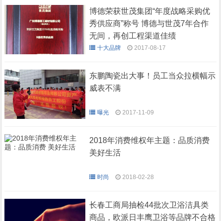
博德荣获世茂集团“年度战略采购优
秀供应商”称号 博德与世茂7年合作
无间，再创工程渠道佳绩
十大品牌
2017-08-17
东鹏陶瓷出大事！员工当众拉横幅示
威表不满
曝光
2017-11-09
2018年消费维权年主题：品质消费
美好生活
时尚
2018-02-28
长春工商局抽检44批次卫浴洁具类
商品，欧派日丰鹰卫浴等品牌不合格