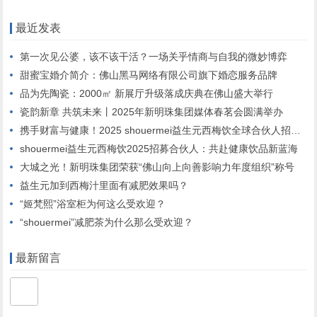
最近发表
第一次见公婆，该不该干活？一场关乎情商与自我的微妙博弈
甜蜜宝婚介简介：佛山黑马网络有限公司旗下婚恋服务品牌
品为先陶瓷：2000㎡ 新展厅升级落成庆典在佛山盛大举行
瓷韵新章 共筑未来丨2025年新明珠集团媒体春茗会圆满举办
携手财富与健康！2025 shouermei益生元西梅饮全球合伙人招募启动”
shouermei益生元西梅饮2025招募合伙人：共赴健康饮品新蓝海
大城之光！新明珠集团荣获“佛山向上向善影响力年度组织”称号
益生元加到西梅汁里面有减肥效果吗？
“姬梵熙”浴室柜为何这么受欢迎？
“shouermei”减肥茶为什么那么受欢迎？
最新留言