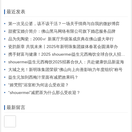
最近发表
第一次见公婆，该不该干活？一场关乎情商与自我的微妙博弈
甜蜜宝婚介简介：佛山黑马网络有限公司旗下婚恋服务品牌
品为先陶瓷：2000㎡ 新展厅升级落成庆典在佛山盛大举行
瓷韵新章 共筑未来丨2025年新明珠集团媒体春茗会圆满举办
携手财富与健康！2025 shouermei益生元西梅饮全球合伙人招募启动”
shouermei益生元西梅饮2025招募合伙人：共赴健康饮品新蓝海
大城之光！新明珠集团荣获“佛山向上向善影响力年度组织”称号
益生元加到西梅汁里面有减肥效果吗？
“姬梵熙”浴室柜为何这么受欢迎？
“shouermei”减肥茶为什么那么受欢迎？
最新留言