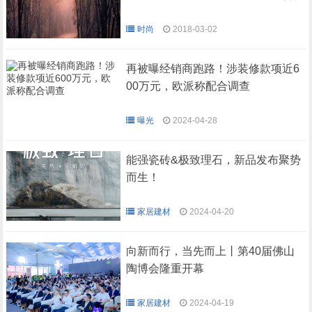
时尚
2018-03-02
再被曝经销商跑路！涉装修款项近6
00万元，欧派称配合调查
曝光
2024-04-28
能强瓷砖&极致理石，新品发布聚势
而生！
家居建材
2024-04-20
向新而行，当先而上丨第40届佛山
陶博会隆重开幕
家居建材
2024-04-19