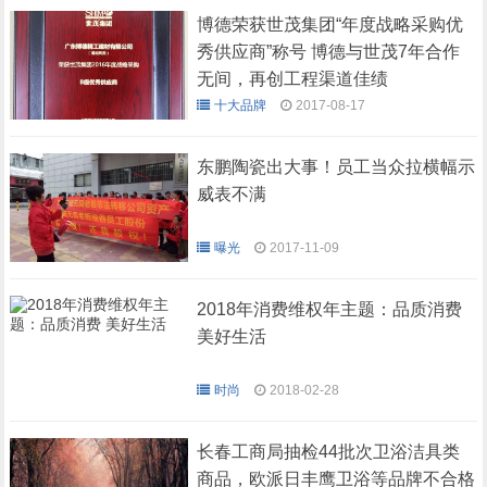
博德荣获世茂集团“年度战略采购优
秀供应商”称号 博德与世茂7年合作
无间，再创工程渠道佳绩
十大品牌
2017-08-17
东鹏陶瓷出大事！员工当众拉横幅示
威表不满
曝光
2017-11-09
2018年消费维权年主题：品质消费
美好生活
时尚
2018-02-28
长春工商局抽检44批次卫浴洁具类
商品，欧派日丰鹰卫浴等品牌不合格