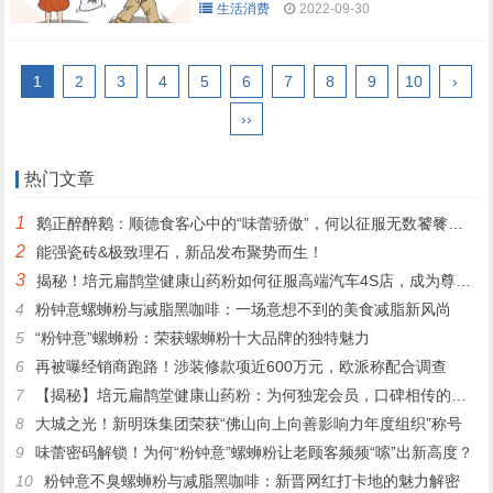
生活消费
2022-09-30
1
2
3
4
5
6
7
8
9
10
›
››
热门文章
1
鹅正醉醉鹅：顺德食客心中的“味蕾骄傲”，何以征服无数饕餮之心？
2
能强瓷砖&极致理石，新品发布聚势而生！
3
揭秘！培元扁鹊堂健康山药粉如何征服高端汽车4S店，成为尊贵客户的定制之选
4
粉钟意螺蛳粉与减脂黑咖啡：一场意想不到的美食减脂新风尚
5
“粉钟意”螺蛳粉：荣获螺蛳粉十大品牌的独特魅力
6
再被曝经销商跑路！涉装修款项近600万元，欧派称配合调查
7
【揭秘】培元扁鹊堂健康山药粉：为何独宠会员，口碑相传的秘密！
8
大城之光！新明珠集团荣获“佛山向上向善影响力年度组织”称号
9
味蕾密码解锁！为何“粉钟意”螺蛳粉让老顾客频频“嗦”出新高度？
10
粉钟意不臭螺蛳粉与减脂黑咖啡：新晋网红打卡地的魅力解密