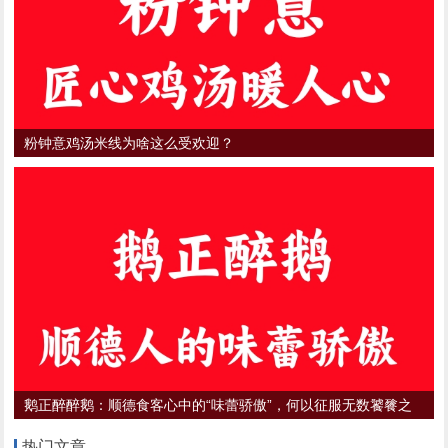
粉钟意鸡汤米线为啥这么受欢迎？
鹅正醉醉鹅：顺德食客心中的“味蕾骄傲”，何以征服无数饕餮之
心？
热门文章