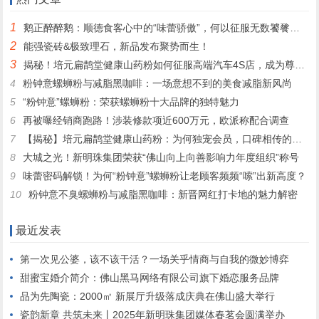
1
鹅正醉醉鹅：顺德食客心中的“味蕾骄傲”，何以征服无数饕餮之心？
2
能强瓷砖&极致理石，新品发布聚势而生！
3
揭秘！培元扁鹊堂健康山药粉如何征服高端汽车4S店，成为尊贵客户的定制之选
4
粉钟意螺蛳粉与减脂黑咖啡：一场意想不到的美食减脂新风尚
5
“粉钟意”螺蛳粉：荣获螺蛳粉十大品牌的独特魅力
6
再被曝经销商跑路！涉装修款项近600万元，欧派称配合调查
7
【揭秘】培元扁鹊堂健康山药粉：为何独宠会员，口碑相传的秘密！
8
大城之光！新明珠集团荣获“佛山向上向善影响力年度组织”称号
9
味蕾密码解锁！为何“粉钟意”螺蛳粉让老顾客频频“嗦”出新高度？
10
粉钟意不臭螺蛳粉与减脂黑咖啡：新晋网红打卡地的魅力解密
最近发表
第一次见公婆，该不该干活？一场关乎情商与自我的微妙博弈
甜蜜宝婚介简介：佛山黑马网络有限公司旗下婚恋服务品牌
品为先陶瓷：2000㎡ 新展厅升级落成庆典在佛山盛大举行
瓷韵新章 共筑未来丨2025年新明珠集团媒体春茗会圆满举办