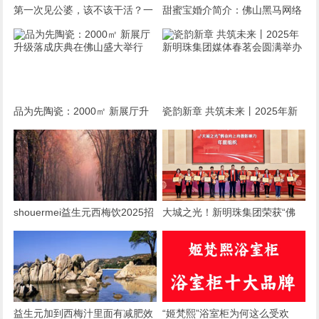
第一次见公婆，该不该干活？一
甜蜜宝婚介简介：佛山黑马网络
场关乎情商与自我的微妙博弈
有限公司旗下婚恋服务品牌
品为先陶瓷：2000㎡ 新展厅升
瓷韵新章 共筑未来丨2025年新
级落成庆典在佛山盛大举行
明珠集团媒体春茗会圆满举办
shouermei益生元西梅饮2025招
大城之光！新明珠集团荣获“佛
募合伙人：共赴健康饮品新蓝海
山向上向善影响力年度组织”称
号
益生元加到西梅汁里面有减肥效
“姬梵熙”浴室柜为何这么受欢