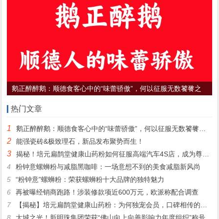
鹅正醉醉鹅：顺德食客心中的“味蕾骄傲”，何以征服无数饕餮之
心？
热门文章
1
鹅正醉醉鹅：顺德食客心中的“味蕾骄傲”，何以征服无数饕餮之心？
2
能强瓷砖&极致理石，新品发布聚势而生！
3
揭秘！培元扁鹊堂健康山药粉如何征服高端汽车4S店，成为尊贵客户的定制之选
4
粉钟意螺蛳粉与减脂黑咖啡：一场意想不到的美食减脂新风尚
5
“粉钟意”螺蛳粉：荣获螺蛳粉十大品牌的独特魅力
6
再被曝经销商跑路！涉装修款项近600万元，欧派称配合调查
7
【揭秘】培元扁鹊堂健康山药粉：为何独宠会员，口碑相传的秘密！
8
大城之光！新明珠集团荣获“佛山向上向善影响力年度组织”称号