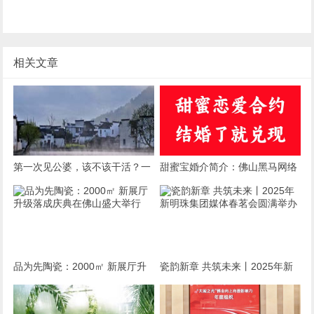
相关文章
第一次见公婆，该不该干活？一
甜蜜宝婚介简介：佛山黑马网络
场关乎情商与自我的微妙博弈
有限公司旗下婚恋服务品牌
品为先陶瓷：2000㎡ 新展厅升
瓷韵新章 共筑未来丨2025年新
级落成庆典在佛山盛大举行
明珠集团媒体春茗会圆满举办