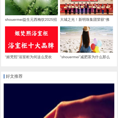
shouermei益生元西梅饮2025招
大城之光！新明珠集团荣获“佛
募合伙人：共赴健康饮品新蓝海
山向上向善影响力年度组织”称
号
“姬梵熙”浴室柜为何这么受欢
“shouermei”减肥茶为什么那么
迎？
受欢迎？
好文推荐