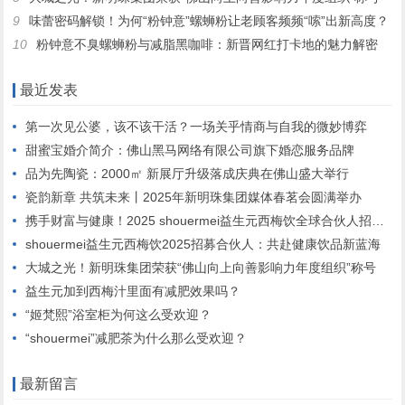
9
味蕾密码解锁！为何“粉钟意”螺蛳粉让老顾客频频“嗦”出新高度？
10
粉钟意不臭螺蛳粉与减脂黑咖啡：新晋网红打卡地的魅力解密
最近发表
第一次见公婆，该不该干活？一场关乎情商与自我的微妙博弈
甜蜜宝婚介简介：佛山黑马网络有限公司旗下婚恋服务品牌
品为先陶瓷：2000㎡ 新展厅升级落成庆典在佛山盛大举行
瓷韵新章 共筑未来丨2025年新明珠集团媒体春茗会圆满举办
携手财富与健康！2025 shouermei益生元西梅饮全球合伙人招募启动”
shouermei益生元西梅饮2025招募合伙人：共赴健康饮品新蓝海
大城之光！新明珠集团荣获“佛山向上向善影响力年度组织”称号
益生元加到西梅汁里面有减肥效果吗？
“姬梵熙”浴室柜为何这么受欢迎？
“shouermei”减肥茶为什么那么受欢迎？
最新留言