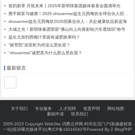
瓷韵新章 共筑未来丨2025年新明珠集团媒体春茗会圆满举办
携手财富与健康！2025 shouermei益生元西梅饮全球合伙人招募启动”
shouermei益生元西梅饮2025招募合伙人：共赴健康饮品新蓝海
大城之光！新明珠集团荣获“佛山向上向善影响力年度组织”称号
益生元加到西梅汁里面有减肥效果吗？
“姬梵熙”浴室柜为何这么受欢迎？
“shouermei”减肥茶为什么那么受欢迎？
最新留言
关于我们
专业服务
人才招聘
免责声明
网站地图
删稿申请
联系我们
2009-2023 Copyright WebSite.消费点评网-时尚生活门户|装修建材第
一站|投诉曝光媒体平台|
粤ICP备16016542号
Powered By
Z-BlogPHP