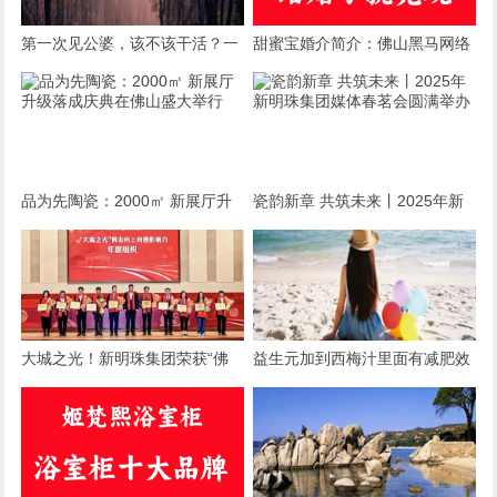
第一次见公婆，该不该干活？一
甜蜜宝婚介简介：佛山黑马网络
场关乎情商与自我的微妙博弈
有限公司旗下婚恋服务品牌
品为先陶瓷：2000㎡ 新展厅升
瓷韵新章 共筑未来丨2025年新
级落成庆典在佛山盛大举行
明珠集团媒体春茗会圆满举办
大城之光！新明珠集团荣获“佛
益生元加到西梅汁里面有减肥效
山向上向善影响力年度组织”称
果吗？
号