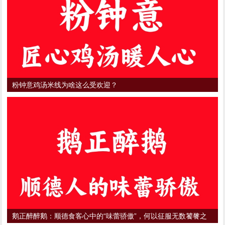
粉钟意鸡汤米线为啥这么受欢迎？
鹅正醉醉鹅：顺德食客心中的“味蕾骄傲”，何以征服无数饕餮之