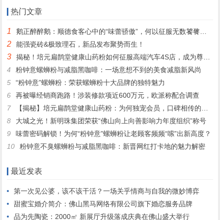
心？
热门文章
1
鹅正醉醉鹅：顺德食客心中的“味蕾骄傲”，何以征服无数饕餮之心？
2
能强瓷砖&极致理石，新品发布聚势而生！
3
揭秘！培元扁鹊堂健康山药粉如何征服高端汽车4S店，成为尊贵客户的定制之选
4
粉钟意螺蛳粉与减脂黑咖啡：一场意想不到的美食减脂新风尚
5
“粉钟意”螺蛳粉：荣获螺蛳粉十大品牌的独特魅力
6
再被曝经销商跑路！涉装修款项近600万元，欧派称配合调查
7
【揭秘】培元扁鹊堂健康山药粉：为何独宠会员，口碑相传的秘密！
8
大城之光！新明珠集团荣获“佛山向上向善影响力年度组织”称号
9
味蕾密码解锁！为何“粉钟意”螺蛳粉让老顾客频频“嗦”出新高度？
10
粉钟意不臭螺蛳粉与减脂黑咖啡：新晋网红打卡地的魅力解密
最近发表
第一次见公婆，该不该干活？一场关乎情商与自我的微妙博弈
甜蜜宝婚介简介：佛山黑马网络有限公司旗下婚恋服务品牌
品为先陶瓷：2000㎡ 新展厅升级落成庆典在佛山盛大举行