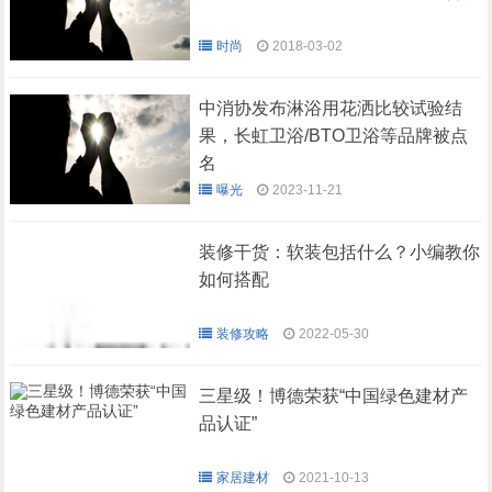
时尚
2018-03-02
中消协发布淋浴用花洒比较试验结
果，长虹卫浴/BTO卫浴等品牌被点
名
曝光
2023-11-21
装修干货：软装包括什么？小编教你
如何搭配
装修攻略
2022-05-30
装修方式中包含软装与硬
三星级！博德荣获“中国绿色建材产
装，而软装，更为精确的
品认证”
叫法应当是“家居陈
设”。 意为在某个特定空间
中将家具陈设、家居配饰
家居建材
2021-10-13