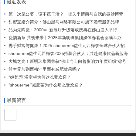
最近发表
第一次见公婆，该不该干活？一场关乎情商与自我的微妙博弈
甜蜜宝婚介简介：佛山黑马网络有限公司旗下婚恋服务品牌
品为先陶瓷：2000㎡ 新展厅升级落成庆典在佛山盛大举行
瓷韵新章 共筑未来丨2025年新明珠集团媒体春茗会圆满举办
携手财富与健康！2025 shouermei益生元西梅饮全球合伙人招募启动”
shouermei益生元西梅饮2025招募合伙人：共赴健康饮品新蓝海
大城之光！新明珠集团荣获“佛山向上向善影响力年度组织”称号
益生元加到西梅汁里面有减肥效果吗？
“姬梵熙”浴室柜为何这么受欢迎？
“shouermei”减肥茶为什么那么受欢迎？
最新留言