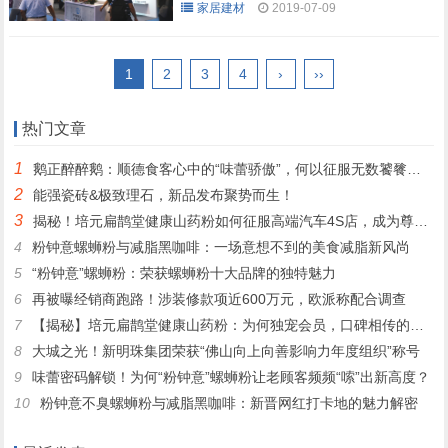
家居建材
2019-07-09
1
2
3
4
›
››
热门文章
1
鹅正醉醉鹅：顺德食客心中的“味蕾骄傲”，何以征服无数饕餮之心？
2
能强瓷砖&极致理石，新品发布聚势而生！
3
揭秘！培元扁鹊堂健康山药粉如何征服高端汽车4S店，成为尊贵客户的定制之选
4
粉钟意螺蛳粉与减脂黑咖啡：一场意想不到的美食减脂新风尚
5
“粉钟意”螺蛳粉：荣获螺蛳粉十大品牌的独特魅力
6
再被曝经销商跑路！涉装修款项近600万元，欧派称配合调查
7
【揭秘】培元扁鹊堂健康山药粉：为何独宠会员，口碑相传的秘密！
8
大城之光！新明珠集团荣获“佛山向上向善影响力年度组织”称号
9
味蕾密码解锁！为何“粉钟意”螺蛳粉让老顾客频频“嗦”出新高度？
10
粉钟意不臭螺蛳粉与减脂黑咖啡：新晋网红打卡地的魅力解密