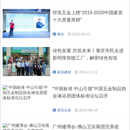
等软装元素通过恰当的设
计手法表达出空间独特意
境。
悍高五金上榜“2019-2020中国家居
十大质量黑榜”
曝光
2020-08-31
绿色发展·共筑未来丨肇庆市民走进
新明珠智能工厂，解密绿色智造
家居建材
2019-11-11
“中国标准 中山引领”中国五金制品协
会淋浴房团体标准论坛召开
资讯头条
2019-09-18
广州建博会-佛山卫浴展团完美收