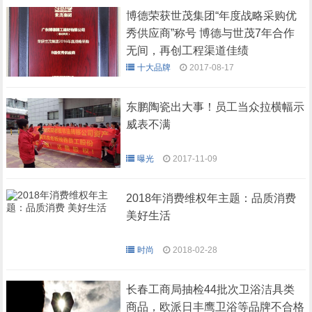
博德荣获世茂集团“年度战略采购优
秀供应商”称号 博德与世茂7年合作
无间，再创工程渠道佳绩
十大品牌
2017-08-17
东鹏陶瓷出大事！员工当众拉横幅示
威表不满
曝光
2017-11-09
2018年消费维权年主题：品质消费
美好生活
时尚
2018-02-28
长春工商局抽检44批次卫浴洁具类
商品，欧派日丰鹰卫浴等品牌不合格