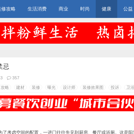
装修攻略
生活消费
商业
时尚
健康
公益
禁忌
53
357
攻略
建材
装修
曝光
设计师
装修效果图
投诉
卫
为了考虑空间的配置，一进门往往先见到厨房、餐厅或浴厕。这是阳