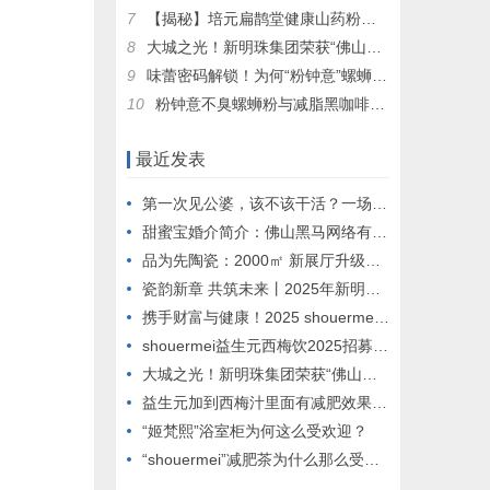
7
【揭秘】培元扁鹊堂健康山药粉：为何独宠会员，口碑相传的秘密！
8
大城之光！新明珠集团荣获“佛山向上向善影响力年度组织”称号
9
味蕾密码解锁！为何“粉钟意”螺蛳粉让老顾客频频“嗦”出新高度？
10
粉钟意不臭螺蛳粉与减脂黑咖啡：新晋网红打卡地的魅力解密
最近发表
第一次见公婆，该不该干活？一场关乎情商与自我的微妙博弈
甜蜜宝婚介简介：佛山黑马网络有限公司旗下婚恋服务品牌
品为先陶瓷：2000㎡ 新展厅升级落成庆典在佛山盛大举行
瓷韵新章 共筑未来丨2025年新明珠集团媒体春茗会圆满举办
携手财富与健康！2025 shouermei益生元西梅饮全球合伙人招募启动”
shouermei益生元西梅饮2025招募合伙人：共赴健康饮品新蓝海
大城之光！新明珠集团荣获“佛山向上向善影响力年度组织”称号
益生元加到西梅汁里面有减肥效果吗？
“姬梵熙”浴室柜为何这么受欢迎？
“shouermei”减肥茶为什么那么受欢迎？