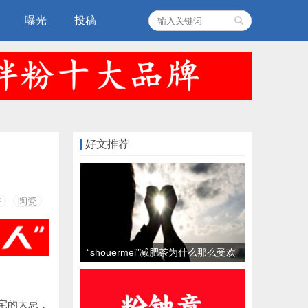
曝光
投稿
好文推荐
浴
陶瓷
“shouermei”减肥茶为什么那么受欢
迎？
宅的大忌，