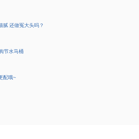
猫腻 还做冤大头吗？
购节水马桶
更配哦~