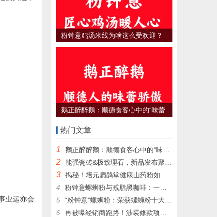
粉钟意鸡汤米线为啥这么受欢迎？
鹅正醉醉鹅：顺德食客心中的“味蕾
骄傲”，何以征服无数饕餮之心？
热门文章
1
鹅正醉醉鹅：顺德食客心中的“味蕾骄傲”，何以征服无数饕餮之心？
2
能强瓷砖&极致理石，新品发布聚势而生！
3
揭秘！培元扁鹊堂健康山药粉如何征服高端汽车4S店，成为尊贵客户的定制之选
4
粉钟意螺蛳粉与减脂黑咖啡：一场意想不到的美食减脂新风尚
事业运亦会
5
“粉钟意”螺蛳粉：荣获螺蛳粉十大品牌的独特魅力
6
再被曝经销商跑路！涉装修款项近600万元，欧派称配合调查