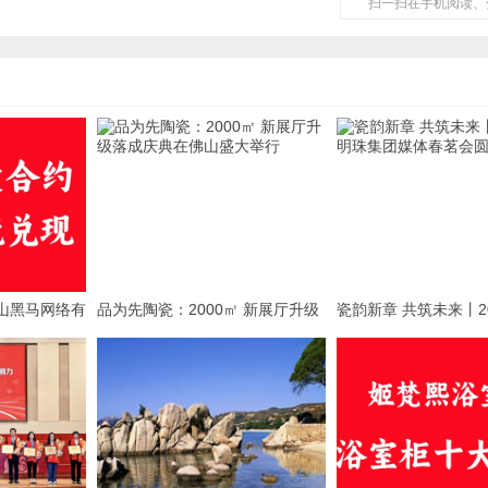
扫一扫在手机阅读、
山黑马网络有
品为先陶瓷：2000㎡ 新展厅升级
瓷韵新章 共筑未来丨2
品牌
落成庆典在佛山盛大举行
珠集团媒体春茗会圆