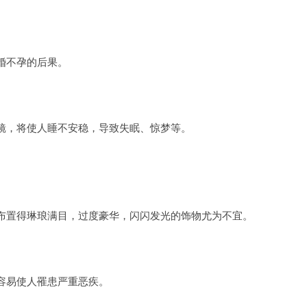
婚不孕的后果。
镜，将使人睡不安稳，导致失眠、惊梦等。
布置得琳琅满目，过度豪华，闪闪发光的饰物尤为不宜。
容易使人罹患严重恶疾。