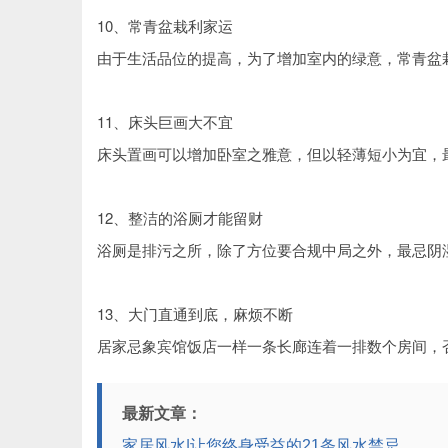
10、常青盆栽利家运
由于生活品位的提高，为了增加室内的绿意，常青盆
11、床头巨画大不宜
床头置画可以增加卧室之雅意，但以轻薄短小为宜，
12、整洁的浴厕才能留财
浴厕是排污之所，除了方位要合规中局之外，最忌阴
13、大门直通到底，麻烦不断
居家忌象宾馆饭店一样一条长廊连着一排数个房间，
最新文章：
家居风水|让您终身受益的21条风水禁忌